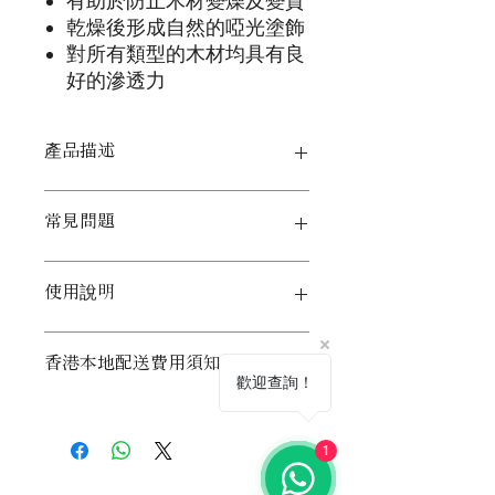
有助於防止木材變燥及變質
乾燥後形成自然的啞光塗飾
對所有類型的木材均具有良
好的滲透力
產品描述
關於純桐油
常見問題
我們的桐油是高品質的純桐油，沒有添
加任何乾燥劑或稀釋劑，因此天然、無
毒，並可以安全用於所有環境，包括食
常見問題 — 使用純桐油為木材上油
使用說明
物接觸區域。能夠提供非常耐磨、防水
問：我可以在橡木上使用桐油嗎？
及防污的塗飾。
答：可以的。在橡木上使用桐油可以為
由於是無毒的，因此也非常適合用作玩
木材提供一個漂亮的塗飾，並能增強橡
如何使用純桐油
香港本地配送費用須知
具及兒童家具的塗飾。
木的天然美感。桐油也具備有良好的保
使用桐油保養木材
歡迎查詢！
桐油乾燥後會形成漂亮的自然啞光塗
護性能，所以塗抹在橡木後，木材將是
用於新物品或已使用物品的保養，只需
飾，室內及戶外木材均適合使用。基於
防水及防污漬的。
每年重新塗抹一次桐油就足以獲得全年
香港訂單快遞費用：
其強大的防水性能，桐油是用於所有戶
問：桐油是什麼？
的保護。如有需要，可以在高使用區域
任何訂單滿HK$499，可享受免費送貨
1
外使用木材的理想選擇。
答：桐油是從中國發現的桐樹堅果中提
更頻繁地塗抹更多的塗層。
服務。
純桐油非常適合用於密封裸木及未經整
取的乾性油。它是一種極其耐水的油，
使用前先搖勻。如果您不確定塗飾效