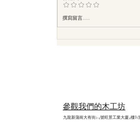
香港有哪些本地木資源？如何
撰寫留言......
運用它們？
參觀我們的木工坊
​九龍新蒲崗大有街2-4號旺景工業大廈4樓B1