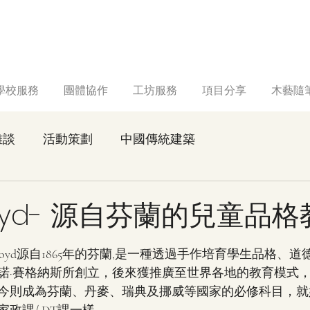
學校服務
團體協作
工坊服務
項目分享
木藝隨
雜談
活動策劃
中國傳統建築
/Sloyd- 源自芬蘭的兒童品
 5 顆星）。
loyd源自1865年的芬蘭,是一種透過手作培育學生品格、
諾·賽格納斯所創立，後來獲推廣至世界各地的教育模式，
今則成為芬蘭、丹麥、瑞典及挪威等國家的必修科目，就