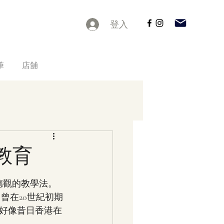
登入
筆
店舖
格教育
道德觀的教學法。
曾在20世紀初期
好像昔日香港在