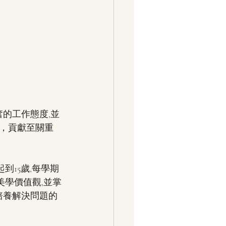
奮的工作態度,並
，貢獻至關重
起到15歲,每學期
美學價值觀,並掌
培養解決問題的