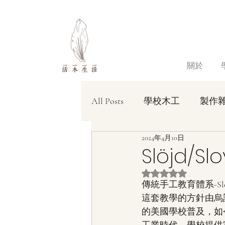
關於
All Posts
學校木工
製作
2024年4月10日
Slöjd
評等為 NaN（最高為
傳統手工教育體系-S
這套教學的方針由烏
的美國學校普及，如